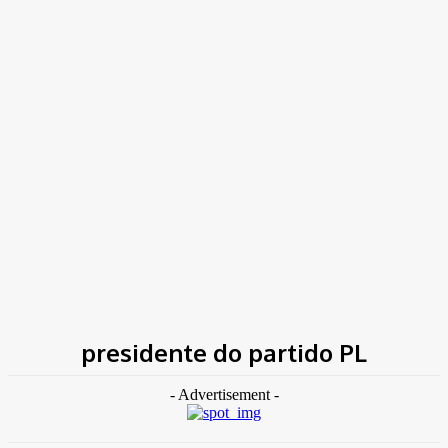
TK NEWS
Portal de Notícias
(BLOG TAKAMOTO)
Home
Tags
Presidente do partido PL
presidente do partido PL
- Advertisement -