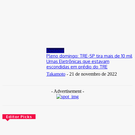
Distrito Federal
Donny Silva prestigia lançamento do livro de Gilson Aires na
CLDF
29 de junho de 2026
Destaque
Pleno domingo: TRE-SP tira mais de 10 mil
Urnas Eletrônicas que estavam
escondidas em prédio do TRE
Takamoto
-
21 de novembro de 2022
- Advertisement -
Editor Picks
Brasil