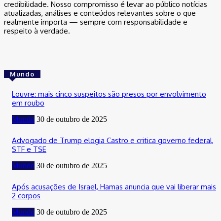
credibilidade. Nosso compromisso é levar ao público notícias
atualizadas, análises e conteúdos relevantes sobre o que
realmente importa — sempre com responsabilidade e
respeito à verdade.
Mundo
Louvre: mais cinco suspeitos são presos por envolvimento
em roubo
Mundo
30 de outubro de 2025
Advogado de Trump elogia Castro e critica governo federal,
STF e TSE
Mundo
30 de outubro de 2025
Após acusações de Israel, Hamas anuncia que vai liberar mais
2 corpos
Mundo
30 de outubro de 2025