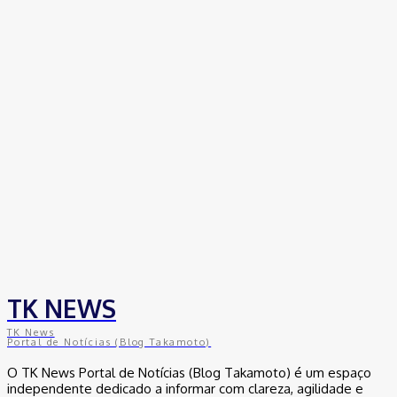
Empresas trocam escritórios tradicionais por coworkings para
cortar custos e ganhar competitividade
30 de junho de 2026
Distrito Federal
Detran-DF participa do Encontro Nacional da Aviação de
Segurança Pública
30 de junho de 2026
Política
Michelle Bolsonaro Divulga Nota de Esclarecimento
30 de junho de 2026
TK NEWS
TK News
Portal de Notícias (Blog Takamoto)
O TK News Portal de Notícias (Blog Takamoto) é um espaço
independente dedicado a informar com clareza, agilidade e