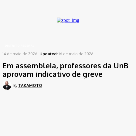
A password will be e-mailed to you.
Home
Distrito Federal
Em assembleia, professores da UnB aprovam indicativo de
greve
DISTRITO FEDERAL
14 de maio de 2026
Updated:
16 de maio de 2026
Em assembleia, professores da UnB
aprovam indicativo de greve
By
TAKAMOTO