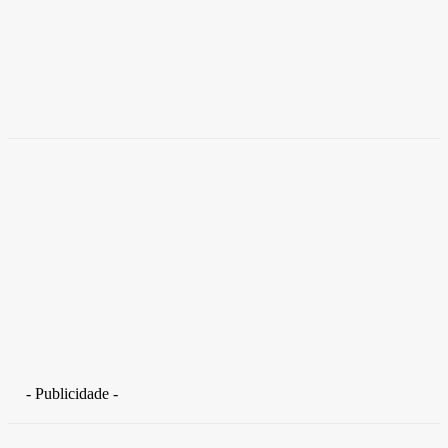
Empresas trocam escritórios tradicionais por
coworkings para cortar custos e ganhar
competitividade
Takamoto
-
30 de junho de 2026
- Publicidade -