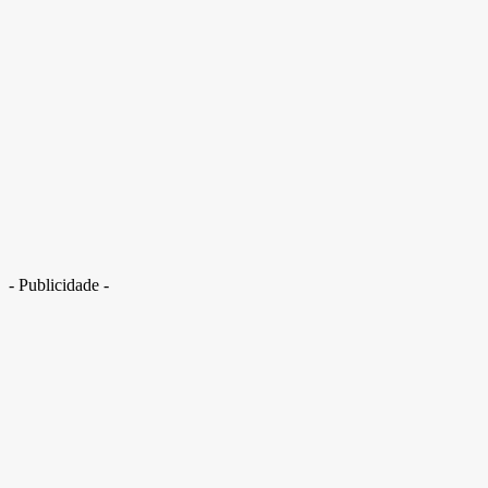
Em assembleia, professores da UnB aprovam indicativo de greve
- Publicidade -