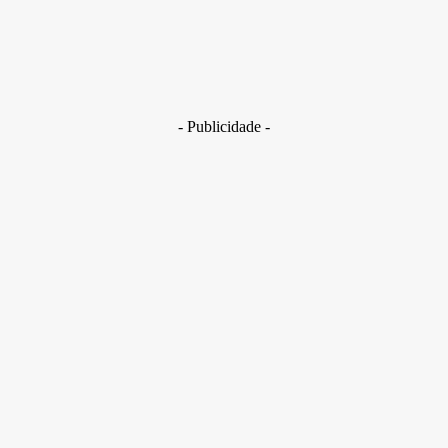
Brasil
Golpes com inteligência artificial aumentam e bancos enfrent
novo desafio na proteção de clientes
29 de junho de 2026
- Publicidade -