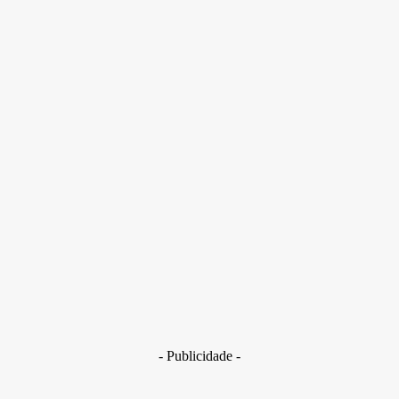
Segundo a ADUnB, não há uma data para paralisação das
atividades, mas a aprovação representa um posicionamento
formal da categoria
- Publicidade -