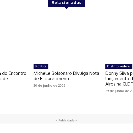
Relacionadas
Política
Distrito Federal
a do Encontro
Michelle Bolsonaro Divulga Nota
Donny Silva p
o de
de Esclarecimento
lançamento do
Aires na CLDF
30 de junho de 2026
29 de junho de 2
- Publicidade -