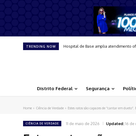
Hospital de Base amplia atendimento o
TRENDING NOW
Distrito Federal
Segurança
Políti
Home
Ciência de Verdade
Estes ratos são capazes de “cantar em dueto”.
11 de maio de 2026
Updated:
16 de
CIÊNCIA DE VERDADE