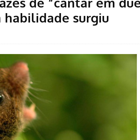
pazes de “cantar em due
habilidade surgiu