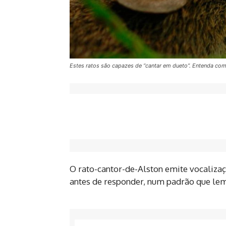
Estes ratos são capazes de “cantar em dueto”. Entenda com
O rato-cantor-de-Alston emite vocalizaç
antes de responder, num padrão que le