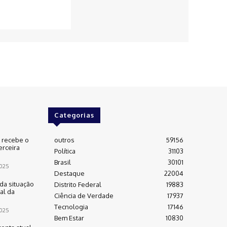
Categorias
e recebe o
outros
59156
erceira
Política
31103
Brasil
30101
025
Destaque
22004
da situação
Distrito Federal
19883
al da
Ciência de Verdade
17937
Tecnologia
17146
025
Bem Estar
10830