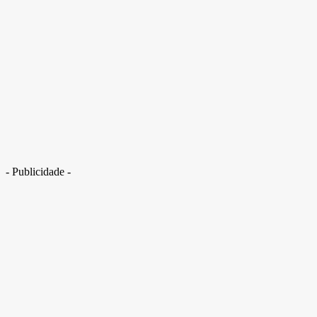
MA: patroa ameaçou dopar e levar doméstica grávida para sítio
- Publicidade -