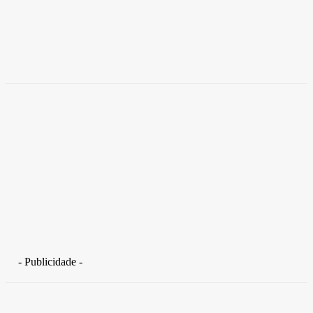
Empresas trocam escritórios tradicionais por
coworkings para cortar custos e ganhar
competitividade
Takamoto
-
30 de junho de 2026
- Publicidade -
Distrito Federal