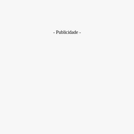
Golpes com inteligência artificial aumentam e bancos enfrent
novo desafio na proteção de clientes
29 de junho de 2026
- Publicidade -