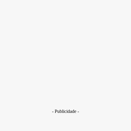
Ao Metrópoles, Samara Regina disse que a patroa sugeriu
coloca-lá dopada em um carro. A empresária suspeita
encontra-se presa
- Publicidade -