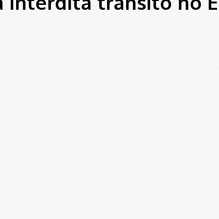
interdita trânsito no E