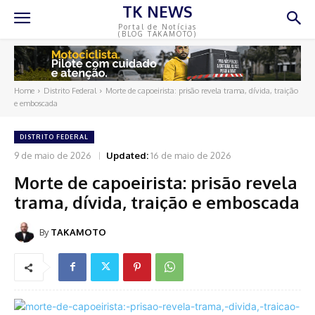
TK NEWS
Portal de Notícias
(BLOG TAKAMOTO)
Home
Distrito Federal
Morte de capoeirista: prisão revela trama, dívida, traição
e emboscada
DISTRITO FEDERAL
9 de maio de 2026
Updated:
16 de maio de 2026
Morte de capoeirista: prisão revela
trama, dívida, traição e emboscada
By
TAKAMOTO