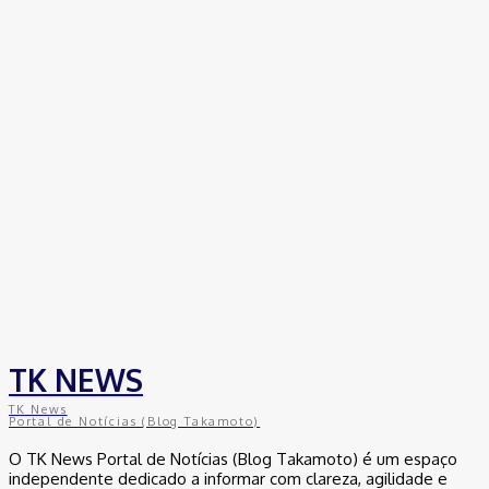
Empresas trocam escritórios tradicionais por coworkings para
cortar custos e ganhar competitividade
30 de junho de 2026
Distrito Federal
Detran-DF participa do Encontro Nacional da Aviação de
Segurança Pública
30 de junho de 2026
Política
Michelle Bolsonaro Divulga Nota de Esclarecimento
30 de junho de 2026
TK NEWS
TK News
Portal de Notícias (Blog Takamoto)
O TK News Portal de Notícias (Blog Takamoto) é um espaço
independente dedicado a informar com clareza, agilidade e