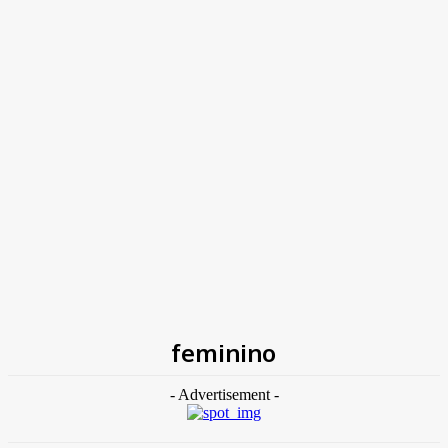
TK NEWS
Portal de Notícias
(BLOG TAKAMOTO)
Home
Tags
Feminino
feminino
- Advertisement -