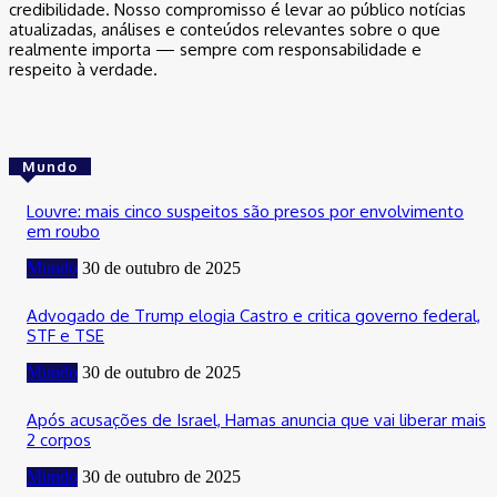
credibilidade. Nosso compromisso é levar ao público notícias
atualizadas, análises e conteúdos relevantes sobre o que
realmente importa — sempre com responsabilidade e
respeito à verdade.
Mundo
Louvre: mais cinco suspeitos são presos por envolvimento
em roubo
Mundo
30 de outubro de 2025
Advogado de Trump elogia Castro e critica governo federal,
STF e TSE
Mundo
30 de outubro de 2025
Após acusações de Israel, Hamas anuncia que vai liberar mais
2 corpos
Mundo
30 de outubro de 2025