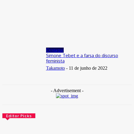
Distrito Federal
Donny Silva prestigia lançamento do livro de Gilson Aires na
CLDF
29 de junho de 2026
Destaque
Simone Tebet e a farsa do discurso
feminista
Takamoto
-
11 de junho de 2022
- Advertisement -
Editor Picks
Brasil