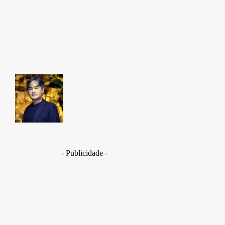
Share
Facebook
Takamoto
Fotojornalista, artista marcial, ex-militar, perito crim
- Publicidade -