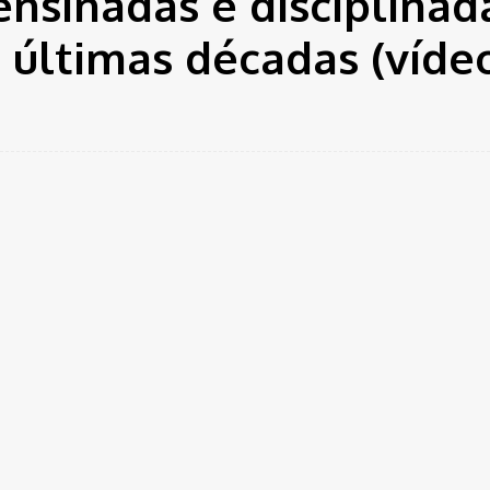
ensinadas e disciplinad
s últimas décadas (víde
 não perde tempo com ideologias nas escolas, quando o as