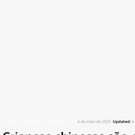
Portal de Notícias (BLOG TAKAMOTO)
Distrito Federal
Segurança
Pol
Sign in
Welcome! Log into your account
your username
your password
Forgot your password? Get help
Password recovery
Recover your password
your email
A password will be e-mailed to you.
Home
Brasil
Crianças chinesas são ensinadas e disciplinadas, diferente do Brasil nas últ
6 de maio de 2023
Updated:
6
BRASIL
DESTAQUE
VÍDEOS CURTOS