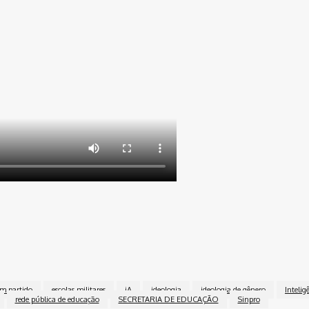
em partido
escolas militares
iA
ideologia
ideologia de gênero
Inteligê
rede pública de educação
SECRETARIA DE EDUCAÇÃO
Sinpro