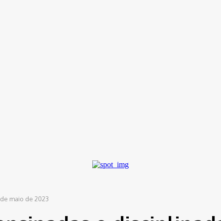
ítica
Entorno
Bem Estar
Cultura
Tecnologia
imas décadas...
 de maio de 2023