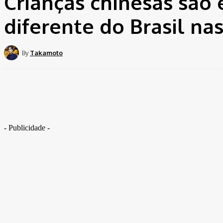
Crianças chinesas são 
diferente do Brasil na
By
Takamoto
Share
- Publicidade -
Apesar de ser um país assumidamente socialista, a China
eles levam muito a sério. Veja o vídeo: