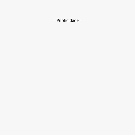
europeu, duro, mas era querido por todo mundo”, concluiu
Tania Maria, ministra da Eucaristia.
- Publicidade -