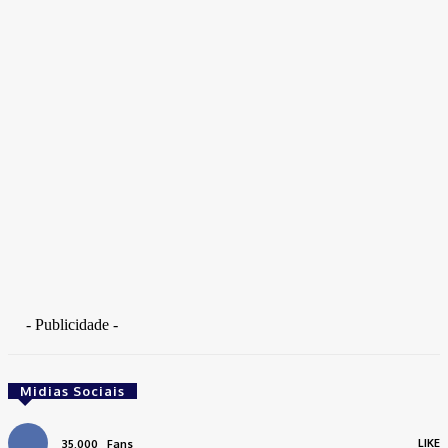
Fotojornalista, artista marcial, ex-militar, perito criminal.
- Publicidade -
Midias Sociais
LIKE
35,000
Fans