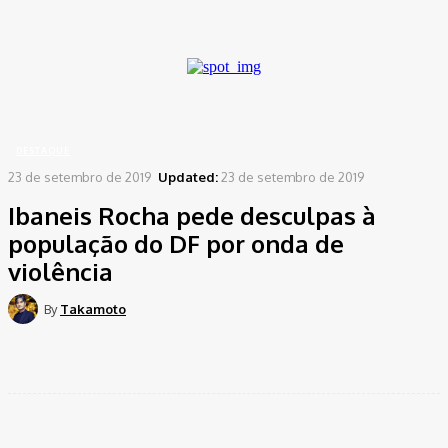
A password will be e-mailed to you.
Home
Destaque
Ibaneis Rocha pede desculpas à população do DF por onda de
violência
DESTAQUE
23 de setembro de 2019
Updated:
23 de setembro de 2019
Ibaneis Rocha pede desculpas à
população do DF por onda de
violência
By
Takamoto