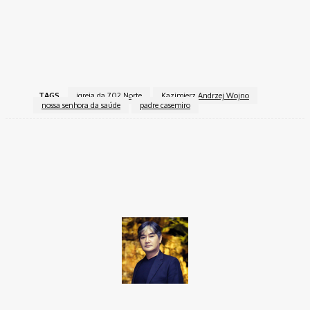
TAGS
igreja da 702 Norte
Kazimierz Andrzej Wojno
nossa senhora da saúde
padre casemiro
Facebook
Twitter
Pinterest
WhatsApp
Takamoto