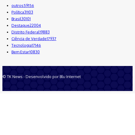
outros
59156
Política
31103
Brasil
30101
Destaque
22004
Distrito Federal
19883
Ciência de Verdade
17937
Tecnologia
17146
Bem Estar
10830
© TK News - Desenvolvido por Blu Internet
Quem Somos
Anuncie
Equipe
Contatos