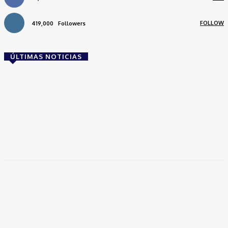
FOLLOW
419,000
Followers
ÚLTIMAS NOTICIAS
Brasil
Empresas trocam escritórios tradicionais por
coworkings para cortar custos e ganhar
competitividade
Takamoto
-
30 de junho de 2026