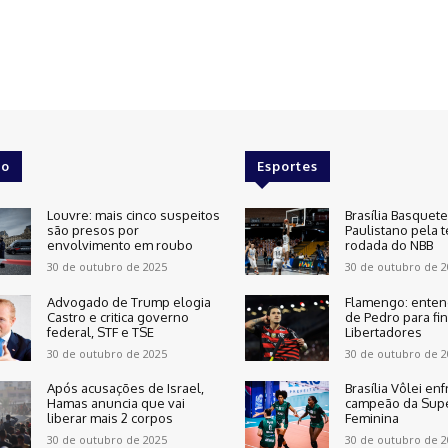
o
Esportes
Louvre: mais cinco suspeitos
Brasília Basquet
são presos por
Paulistano pela t
envolvimento em roubo
rodada do NBB
30 de outubro de 2025
30 de outubro de 2
Advogado de Trump elogia
Flamengo: enten
Castro e critica governo
de Pedro para fin
federal, STF e TSE
Libertadores
30 de outubro de 2025
30 de outubro de 2
Após acusações de Israel,
Brasília Vôlei enf
Hamas anuncia que vai
campeão da Supe
liberar mais 2 corpos
Feminina
30 de outubro de 2025
30 de outubro de 2