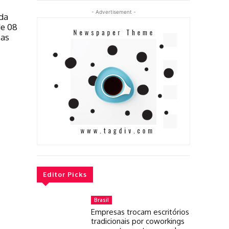
- Advertisement -
 da
de 08
ias
Editor Picks
Brasil
Empresas trocam escritórios
tradicionais por coworkings