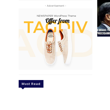
- Advertisement -
Must Read