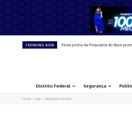
Festa junina da Psiquiatria do Base pro
TRENDING NOW
Distrito Federal
Segurança
Políti
Home
Tags
Alessandro moretti