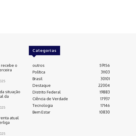
Categorias
e recebe o
outros
59156
erceira
Política
31103
Brasil
30101
025
Destaque
22004
da situação
Distrito Federal
19883
al da
Ciência de Verdade
17937
Tecnologia
17146
025
Bem Estar
10830
renta atual
rliga
025