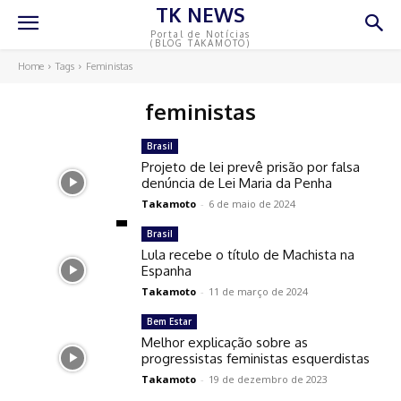
TK NEWS
Portal de Notícias
(BLOG TAKAMOTO)
Home
Tags
Feministas
feministas
Brasil
Projeto de lei prevê prisão por falsa
denúncia de Lei Maria da Penha
Takamoto
-
6 de maio de 2024
Brasil
Lula recebe o título de Machista na
Espanha
Takamoto
-
11 de março de 2024
Bem Estar
Melhor explicação sobre as
progressistas feministas esquerdistas
Takamoto
-
19 de dezembro de 2023