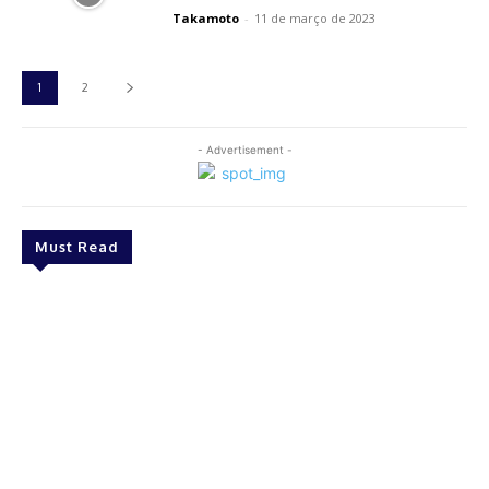
Takamoto
-
11 de março de 2023
1
2
- Advertisement -
Must Read