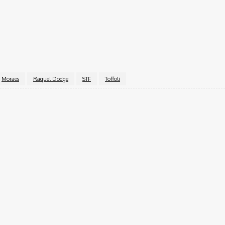
Moraes
Raquel Dodge
STF
Toffoli
Twitter
Pinterest
WhatsApp
inal.