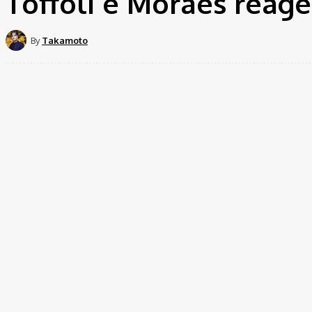
Toffoli e Moraes rea
By
Takamoto
Share