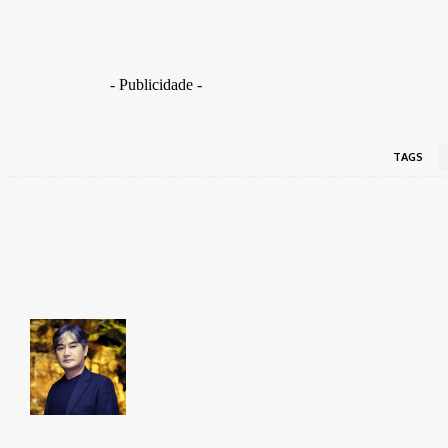
- Publicidade -
TAGS
Share
Facebook
Takamoto
Fotojornalista, artista marcial, ex-militar, perito crim