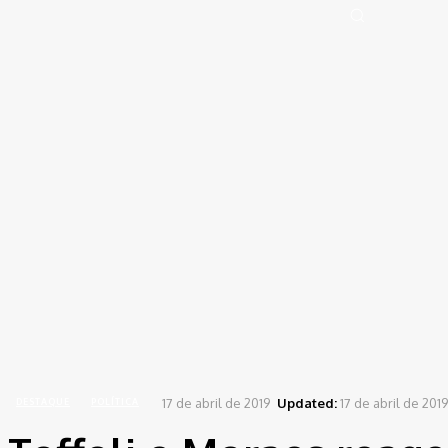
Portal de Notícias (BLOG TAKAMOTO)
Distrito Federal
Segurança
Pol
Sign in
Welcome! Log into your account
your username
your password
Forgot your password? Get help
Password recovery
Recover your password
your email
A password will be e-mailed to you.
Home
Destaque
Toffoli e Moraes reagem a Dodge e mantêm inquérito
17 de abril de 2019
Updated:
17 de abril de 2019
DESTAQUE
POLÍTICA