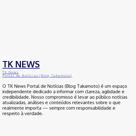
Segurança Pública
30 de junho de 2026
Política
Michelle Bolsonaro Divulga Nota de Esclarecimento
30 de junho de 2026
TK NEWS
TK News
Portal de Notícias (Blog Takamoto)
O TK News Portal de Notícias (Blog Takamoto) é um espaço
independente dedicado a informar com clareza, agilidade e
credibilidade. Nosso compromisso é levar ao público notícias
atualizadas, análises e conteúdos relevantes sobre o que
realmente importa — sempre com responsabilidade e
respeito à verdade.