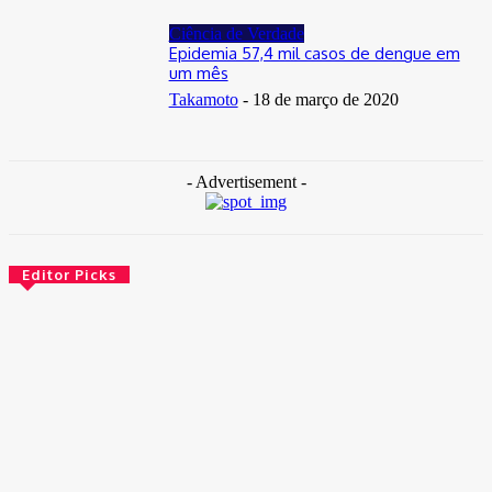
Ciência de Verdade
Epidemia 57,4 mil casos de dengue em
um mês
Takamoto
-
18 de março de 2020
- Advertisement -
Editor Picks
Brasil
Empresas trocam escritórios tradicionais por coworkings para
cortar custos e ganhar competitividade
30 de junho de 2026
Distrito Federal
Detran-DF participa do Encontro Nacional da Aviação de