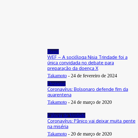
Distrito Federal
Donny Silva prestigia lançamento do livro de Gilson Aires na
CLDF
29 de junho de 2026
Brasil
WEF – A socióloga Nisia Trindade foi a
única convidada no debate para
preparação da doença X
Takamoto
-
24 de fevereiro de 2024
Destaque
Coronavírus: Bolsonaro defende fim da
quarentena
Takamoto
-
24 de março de 2020
Ciência de Verdade
Coronavírus: Pânico vai deixar muita gente
na miséria
Takamoto
-
20 de março de 2020