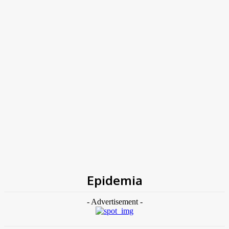
TK NEWS
Portal de Notícias
(BLOG TAKAMOTO)
Home
Tags
Epidemia
Epidemia
- Advertisement -